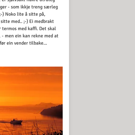
ger - som ikkje treng særleg
-) Noko lite å sitte på,
sitte med.. ;-) Ei medbrakt
er termos med kaffi. Det skal
il - men ein kan rekne med at
d før ein vender tilbake...