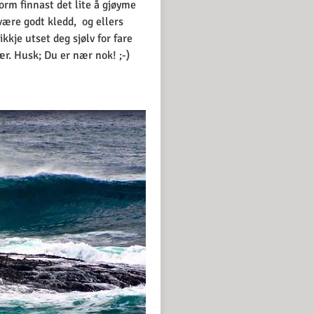
torm finnast det lite å gjøyme
være godt kledd, og ellers
ikkje utset deg sjølv for fare
r. Husk; Du er nær nok! ;-)