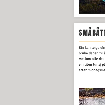
SMÅBÅT
Ein kan leige e
bruke dagen til
mellom alle dei 
ein liten lunsj på
etter middagsmat