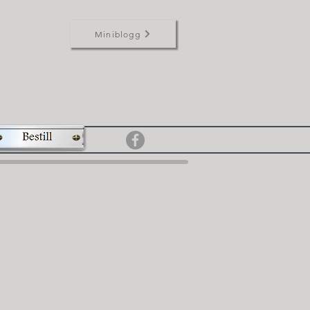
Miniblogg
re
About Us
Blog