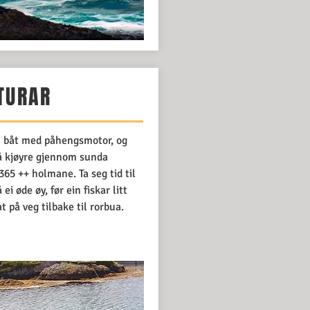
TURAR
in båt med påhengsmotor, og
 å kjøyre gjennom sunda
365 ++ holmane. Ta seg tid til
 ei øde øy, før ein fiskar litt
 på veg tilbake til rorbua.