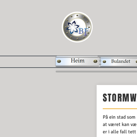
Home
Generell
Bula
STORMW
På ein stad som 
at været kan være
er i alle fall te