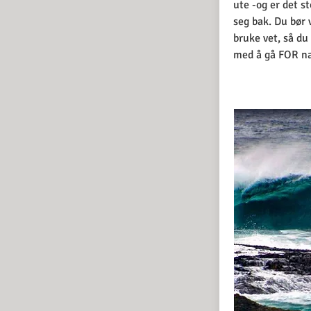
ute -og er det s
seg bak. Du bør 
bruke vet, så du 
med å gå FOR næ