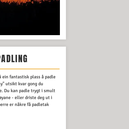
PADLING
 ein fantastisk plass å padle
ny" utsikt kvar gong du
. Du kan padle trygt i smult
yane - eller driste deg ut i
erre er nåkre få padletak