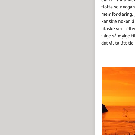
flotte solnedgan
meir forklaring. ;
kanskje nokon å 
flaske vin - ell
ikkje så mykje t
det vil ta litt ti