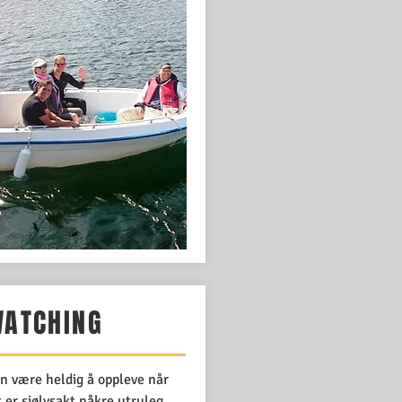
WATCHING
n være heldig å oppleve når
t er sjølvsakt nåkre utruleg