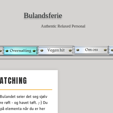
B
ulandsferie
Authentic Relaxed Personal
ndet
Accomodation
Booking
How to get he
ATCHING
Bulandet seier det seg sjølv
 røft - og havet tøft. ;-) Du
tt på elementa når du er her