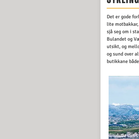
Det er gode for
lite motbakkar,
sjå seg om i st
Bulandet og Væ
utsikt, og mel
og sund over al
butikkane både