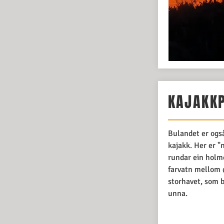
KAJAKK
Bulandet er også
kajakk. Her er "
rundar ein holme
farvatn mellom ø
storhavet, som b
unna.